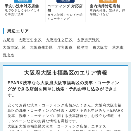
手洗い洗車対応店舗
コーティング 対応店
室内清掃対応店舗
舗
泡でやさしくキレイにす
車内の掃除、窓拭き、掃
る手洗い洗車
除機がけなど
ガラス被膜でキレイが続
くコーティング
周辺エリア
八尾市
大阪市中央区
大阪市住之江区
大阪市平野区
大阪市淀川区
大阪市生野区
岸和田市
摂津市
東大阪市
茨木市
豊中市
大阪府大阪市福島区のエリア情報
EPARK洗車なら大阪府大阪市福島区の洗車・コーティン
グができる店舗を簡単に検索・予約お申し込みができま
す。
安くてお得な洗車・コーティング店舗がたくさん。大阪府大阪市福
島区の洗車・コーティングの検索・比較と予約お申込みならEPARK
洗車。洗車・コーティングに関する洗車辞典や、お役立ち情報、キ
ャンペーンなどのお得な情報も満載です。
大阪府大阪市福島区の洗車・コーティング店舗、エネオス