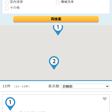
室内清掃
機械洗車
その他
再検索
表示順
12件
（11～12件）