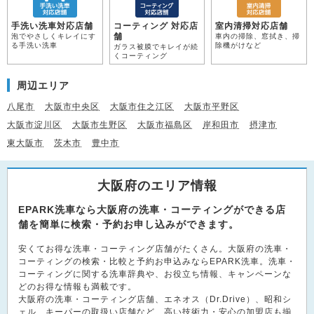
手洗い洗車対応店舗
コーティング 対応店
室内清掃対応店舗
舗
泡でやさしくキレイにす
車内の掃除、窓拭き、掃
る手洗い洗車
除機がけなど
ガラス被膜でキレイが続
くコーティング
周辺エリア
八尾市
大阪市中央区
大阪市住之江区
大阪市平野区
大阪市淀川区
大阪市生野区
大阪市福島区
岸和田市
摂津市
東大阪市
茨木市
豊中市
大阪府のエリア情報
EPARK洗車なら大阪府の洗車・コーティングができる店
舗を簡単に検索・予約お申し込みができます。
安くてお得な洗車・コーティング店舗がたくさん。大阪府の洗車・
コーティングの検索・比較と予約お申込みならEPARK洗車。洗車・
コーティングに関する洗車辞典や、お役立ち情報、キャンペーンな
どのお得な情報も満載です。
大阪府の洗車・コーティング店舗、エネオス（Dr.Drive）、昭和シ
ェル、キーパーの取扱い店舗など、高い技術力・安心の加盟店も揃