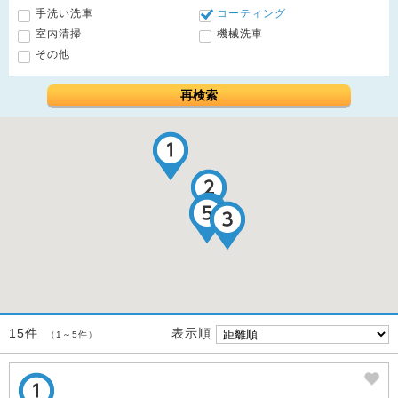
手洗い洗車
コーティング
室内清掃
機械洗車
その他
再検索
表示順
15件
（1～5件）