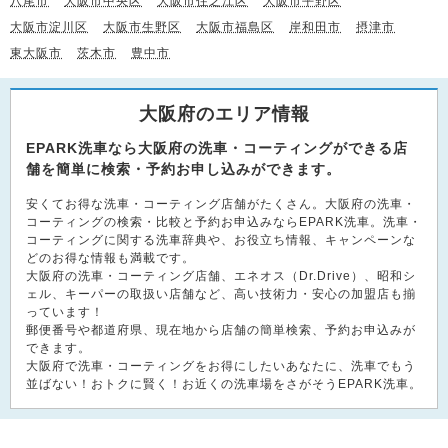
八尾市
大阪市中央区
大阪市住之江区
大阪市平野区
大阪市淀川区
大阪市生野区
大阪市福島区
岸和田市
摂津市
東大阪市
茨木市
豊中市
大阪府のエリア情報
EPARK洗車なら大阪府の洗車・コーティングができる店
舗を簡単に検索・予約お申し込みができます。
安くてお得な洗車・コーティング店舗がたくさん。大阪府の洗車・
コーティングの検索・比較と予約お申込みならEPARK洗車。洗車・
コーティングに関する洗車辞典や、お役立ち情報、キャンペーンな
どのお得な情報も満載です。
大阪府の洗車・コーティング店舗、エネオス（Dr.Drive）、昭和シ
ェル、キーパーの取扱い店舗など、高い技術力・安心の加盟店も揃
っています！
郵便番号や都道府県、現在地から店舗の簡単検索、予約お申込みが
できます。
大阪府で洗車・コーティングをお得にしたいあなたに、洗車でもう
並ばない！おトクに賢く！お近くの洗車場をさがそうEPARK洗車。