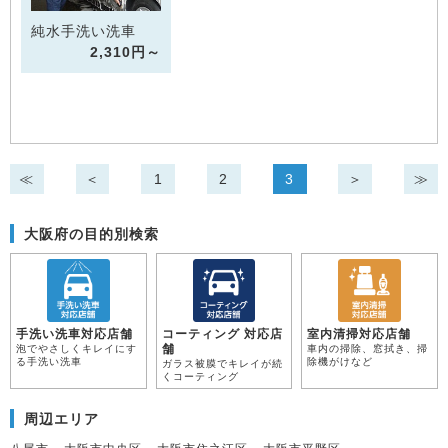
純水手洗い洗車
2,310円～
≪
＜
1
2
3
＞
≫
大阪府の目的別検索
手洗い洗車対応店舗
コーティング 対応店
室内清掃対応店舗
舗
泡でやさしくキレイにす
車内の掃除、窓拭き、掃
る手洗い洗車
除機がけなど
ガラス被膜でキレイが続
くコーティング
周辺エリア