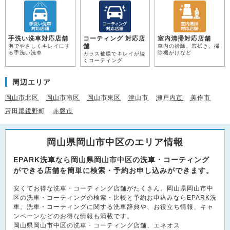
手洗い洗車対応店舗
コーティング 対応店
室内清掃対応店舗
舗
泡でやさしくキレイにす
車内の掃除、窓拭き、掃
る手洗い洗車
除機がけなど
ガラス被膜でキレイが続
くコーティング
周辺エリア
岡山市北区
岡山市南区
岡山市東区
津山市
瀬戸内市
美作市
苫田郡鏡野町
赤磐市
岡山県岡山市中区のエリア情報
EPARK洗車なら岡山県岡山市中区の洗車・コーティング
ができる店舗を簡単に検索・予約お申し込みができます。
安くてお得な洗車・コーティング店舗がたくさん。岡山県岡山市中
区の洗車・コーティングの検索・比較と予約お申込みならEPARK洗
車。洗車・コーティングに関する洗車辞典や、お役立ち情報、キャ
ンペーンなどのお得な情報も満載です。
岡山県岡山市中区の洗車・コーティング店舗、エネオス