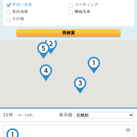
手洗い洗車
コーティング
室内清掃
機械洗車
その他
再検索
表示順
11件
（6～10件）