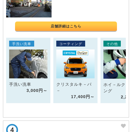
店舗詳細はこちら
手洗い洗車
コーティング
その他
手洗い洗車
クリスタルキ－パ
ホイ－ルクリ
3,000円～
－
ング
17,400円～
2,2