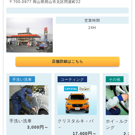
〒700-0977 岡山県岡山市北区問屋町22
営業時間
24H
店舗詳細はこちら
手洗い洗車
コーティング
その他
手洗い洗車
クリスタルキ－パ
ホイ－ルクリ
3,000円～
－
ング
17,400円～
2,2