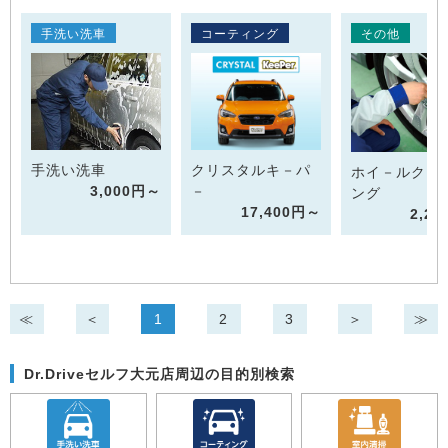
手洗い洗車
コーティング
その他
手洗い洗車
クリスタルキ－パ
ホイ－ルクリ
3,000円～
－
ング
17,400円～
2,2
≪
＜
1
2
3
＞
≫
Dr.Driveセルフ大元店周辺の目的別検索