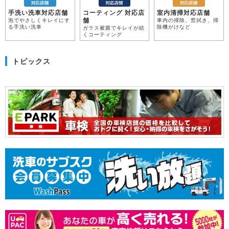
手洗い洗車対応店舗
コーティング 対応店
室内清掃対応店舗
舗
泡でやさしくキレイにす
車内の掃除、窓拭き、掃
る手洗い洗車
除機がけなど
ガラス被膜でキレイが続
くコーティング
トピックス