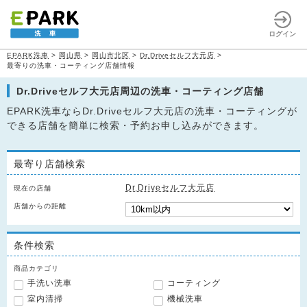
ログイン
EPARK洗車
>
岡山県
>
岡山市北区
>
Dr.Driveセルフ大元店
>
最寄りの洗車・コーティング店舗情報
Dr.Driveセルフ大元店周辺の洗車・コーティング店舗
EPARK洗車ならDr.Driveセルフ大元店の洗車・コーティングが
できる店舗を簡単に検索・予約お申し込みができます。
最寄り店舗検索
Dr.Driveセルフ大元店
現在の店舗
店舗からの距離
条件検索
商品カテゴリ
手洗い洗車
コーティング
室内清掃
機械洗車