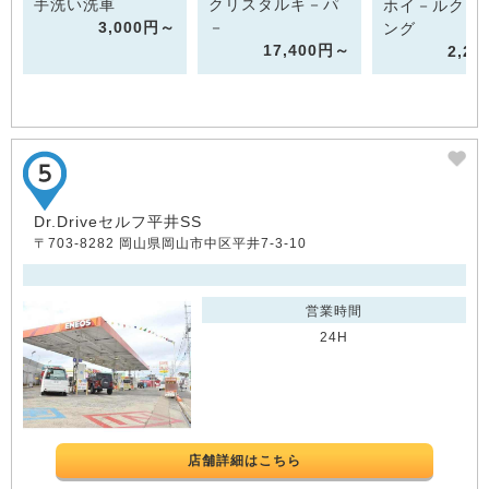
手洗い洗車
クリスタルキ－パ
ホイ－ルクリ
3,000円～
－
ング
17,400円～
2,2
Dr.Driveセルフ平井SS
〒703-8282 岡山県岡山市中区平井7-3-10
営業時間
24H
店舗詳細はこちら