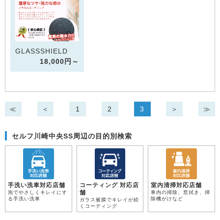
GLASSSHIELD
18,000円～
≪
＜
1
2
3
＞
≫
セルフ川崎中央SS周辺の目的別検索
手洗い洗車対応店舗
コーティング 対応店
室内清掃対応店舗
舗
泡でやさしくキレイにす
車内の掃除、窓拭き、掃
る手洗い洗車
除機がけなど
ガラス被膜でキレイが続
くコーティング