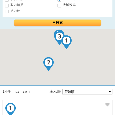
室内清掃
機械洗車
その他
再検索
表示順
14件
（11～14件）