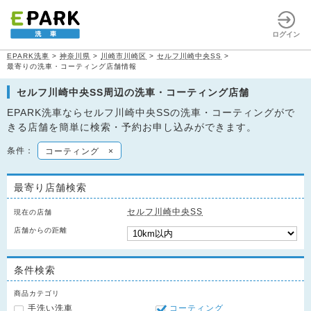
ログイン
EPARK洗車
>
神奈川県
>
川崎市川崎区
>
セルフ川崎中央SS
>
最寄りの洗車・コーティング店舗情報
セルフ川崎中央SS周辺の洗車・コーティング店舗
EPARK洗車ならセルフ川崎中央SSの洗車・コーティングがで
きる店舗を簡単に検索・予約お申し込みができます。
条件：
コーティング
×
最寄り店舗検索
セルフ川崎中央SS
現在の店舗
店舗からの距離
条件検索
商品カテゴリ
手洗い洗車
コーティング