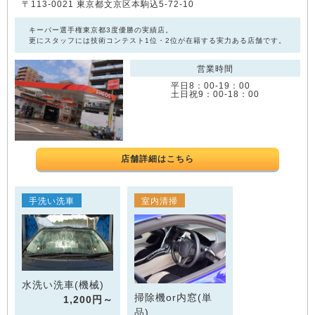
〒113-0021 東京都文京区本駒込5-72-10
キーパー選手権東京都3度優勝の実績店。
更にスタッフには技術コンテスト1位・2位が在籍する実力ある店舗です。
営業時間
平日8：00‐19：00
土日祝9：00‐18：00
店舗詳細はこちら
手洗い洗車
室内清掃
水洗い洗車(機械)
掃除機or内窓(単
1,200円～
品)