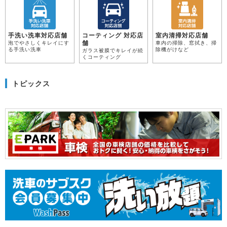
手洗い洗車対応店舗
コーティング 対応店
室内清掃対応店舗
舗
泡でやさしくキレイにす
車内の掃除、窓拭き、掃
る手洗い洗車
除機がけなど
ガラス被膜でキレイが続
くコーティング
トピックス