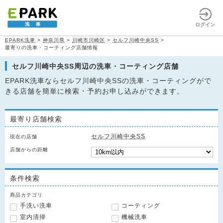
ログイン
EPARK洗車
>
神奈川県
>
川崎市川崎区
>
セルフ川崎中央SS
>
最寄りの洗車・コーティング店舗情報
セルフ川崎中央SS周辺の洗車・コーティング店舗
EPARK洗車ならセルフ川崎中央SSの洗車・コーティングがで
きる店舗を簡単に検索・予約お申し込みができます。
最寄り店舗検索
セルフ川崎中央SS
現在の店舗
店舗からの距離
条件検索
商品カテゴリ
手洗い洗車
コーティング
室内清掃
機械洗車