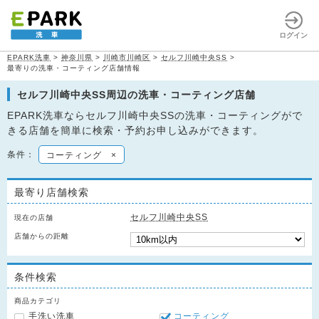
ログイン
EPARK洗車
>
神奈川県
>
川崎市川崎区
>
セルフ川崎中央SS
>
最寄りの洗車・コーティング店舗情報
セルフ川崎中央SS周辺の洗車・コーティング店舗
EPARK洗車ならセルフ川崎中央SSの洗車・コーティングがで
きる店舗を簡単に検索・予約お申し込みができます。
条件：
コーティング
×
最寄り店舗検索
セルフ川崎中央SS
現在の店舗
店舗からの距離
条件検索
商品カテゴリ
手洗い洗車
コーティング