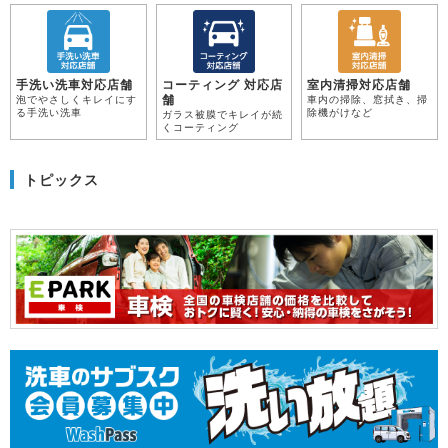
手洗い洗車対応店舗
コーティング 対応店
室内清掃対応店舗
舗
泡でやさしくキレイにす
車内の掃除、窓拭き、掃
る手洗い洗車
除機がけなど
ガラス被膜でキレイが続
くコーティング
トピックス