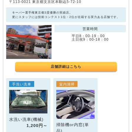
〒113-0021 東京都文京区本駒込5-72-10
キーパー選手権東京都3度優勝の実績店。
更にスタッフには技術コンテスト1位・2位が在籍する実力ある店舗です。
営業時間
平日8：00‐19：00
土日祝9：00‐18：00
店舗詳細はこちら
手洗い洗車
室内清掃
水洗い洗車(機械)
掃除機or内窓(単
1,200円～
品)