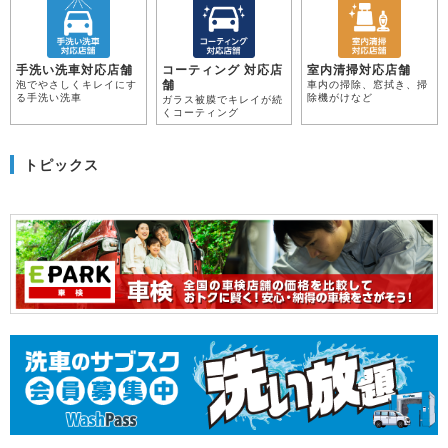
手洗い洗車対応店舗
コーティング 対応店
室内清掃対応店舗
舗
泡でやさしくキレイにす
車内の掃除、窓拭き、掃
る手洗い洗車
除機がけなど
ガラス被膜でキレイが続
くコーティング
トピックス