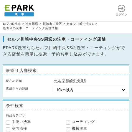
ログイン
EPARK洗車
>
神奈川県
>
川崎市川崎区
>
セルフ川崎中央SS
>
最寄りの洗車・コーティング店舗情報
セルフ川崎中央SS周辺の洗車・コーティング店舗
EPARK洗車ならセルフ川崎中央SSの洗車・コーティングがで
きる店舗を簡単に検索・予約お申し込みができます。
最寄り店舗検索
セルフ川崎中央SS
現在の店舗
店舗からの距離
条件検索
商品カテゴリ
手洗い洗車
コーティング
室内清掃
機械洗車