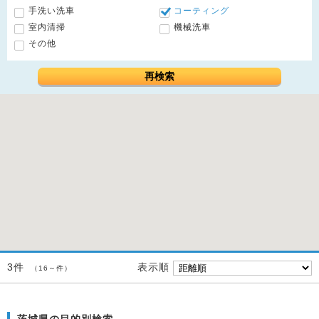
手洗い洗車
コーティング
室内清掃
機械洗車
その他
再検索
表示順
3件
（16～件）
茨城県の目的別検索