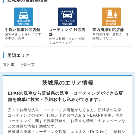
手洗い洗車対応店舗
コーティング 対応店
室内清掃対応店舗
舗
泡でやさしくキレイにす
車内の掃除、窓拭き、掃
る手洗い洗車
除機がけなど
ガラス被膜でキレイが続
くコーティング
周辺エリア
古河市
小美玉市
茨城県のエリア情報
EPARK洗車なら茨城県の洗車・コーティングができる店
舗を簡単に検索・予約お申し込みができます。
安くてお得な洗車・コーティング店舗がたくさん。茨城県の洗車・
コーティングの検索・比較と予約お申込みならEPARK洗車。洗車・
コーティングに関する洗車辞典や、お役立ち情報、キャンペーンな
どのお得な情報も満載です。
茨城県の洗車・コーティング店舗、エネオス（Dr.Drive）、昭和シ