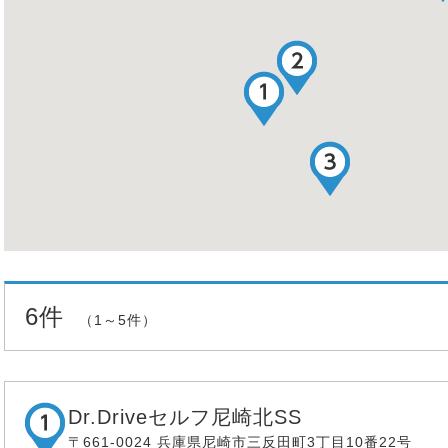
6件
（1～5件）
Dr.Driveセルフ尼崎北SS
〒661-0024 兵庫県尼崎市三反田町3丁目10番22号