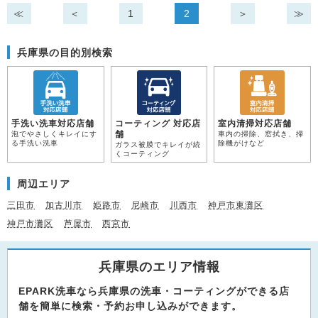
≪
＜
1
2
＞
≫
兵庫県の目的別検索
手洗い洗車対応店舗
コーティング 対応店
室内清掃対応店舗
舗
泡でやさしくキレイにす
車内の掃除、窓拭き、掃
る手洗い洗車
除機がけなど
ガラス被膜でキレイが続
くコーティング
周辺エリア
三田市
加古川市
姫路市
尼崎市
川西市
神戸市東灘区
神戸市灘区
芦屋市
西宮市
兵庫県のエリア情報
EPARK洗車なら兵庫県の洗車・コーティングができる店
舗を簡単に検索・予約お申し込みができます。