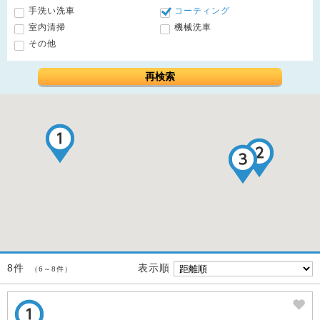
手洗い洗車
コーティング
室内清掃
機械洗車
その他
再検索
表示順
8件
（6～8件）