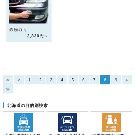
鉄粉取り
2,830円～
≪
＜
1
2
3
4
5
6
7
8
9
＞
≫
北海道の目的別検索