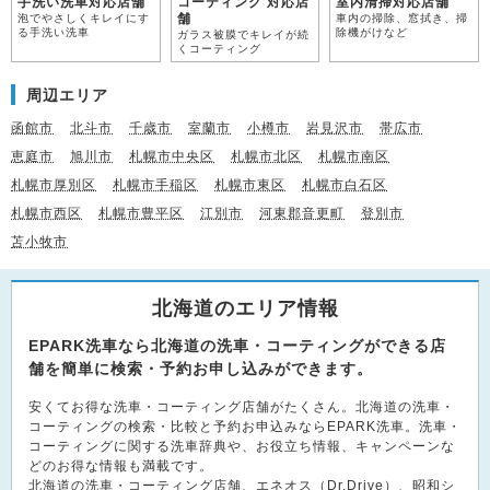
手洗い洗車対応店舗
コーティング 対応店
室内清掃対応店舗
舗
泡でやさしくキレイにす
車内の掃除、窓拭き、掃
る手洗い洗車
除機がけなど
ガラス被膜でキレイが続
くコーティング
周辺エリア
函館市
北斗市
千歳市
室蘭市
小樽市
岩見沢市
帯広市
恵庭市
旭川市
札幌市中央区
札幌市北区
札幌市南区
札幌市厚別区
札幌市手稲区
札幌市東区
札幌市白石区
札幌市西区
札幌市豊平区
江別市
河東郡音更町
登別市
苫小牧市
北海道のエリア情報
EPARK洗車なら北海道の洗車・コーティングができる店
舗を簡単に検索・予約お申し込みができます。
安くてお得な洗車・コーティング店舗がたくさん。北海道の洗車・
コーティングの検索・比較と予約お申込みならEPARK洗車。洗車・
コーティングに関する洗車辞典や、お役立ち情報、キャンペーンな
どのお得な情報も満載です。
北海道の洗車・コーティング店舗、エネオス（Dr.Drive）、昭和シ