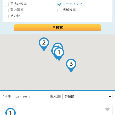
手洗い洗車
コーティング
室内清掃
機械洗車
その他
再検索
表示順
44件
（36～40件）