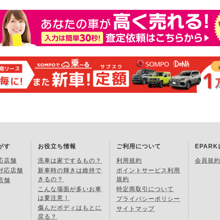
がす
お役立ち情報
ご利用について
EPAR
応店舗
洗車は家でするもの？
利用規約
会員規
対応店舗
新車時の輝きは維持で
ポイントサービス利用
きるの？
規約
店舗
こんな場面が多いお車
特定商取引について
は要注意！
プライバシーポリシー
傷んだボディはもとに
サイトマップ
戻る？