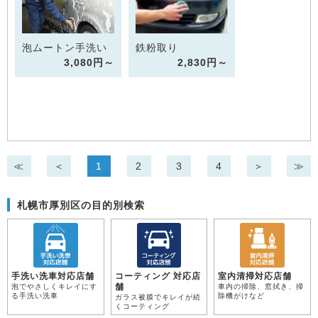
泡ムートン手洗い
鉄粉取り
3,080円～
2,830円～
≪
＜
1
2
3
4
＞
≫
札幌市厚別区の目的別検索
手洗い洗車対応店舗
コーティング 対応店
室内清掃対応店舗
舗
泡でやさしくキレイにす
車内の掃除、窓拭き、掃
る手洗い洗車
除機がけなど
ガラス被膜でキレイが続
くコーティング