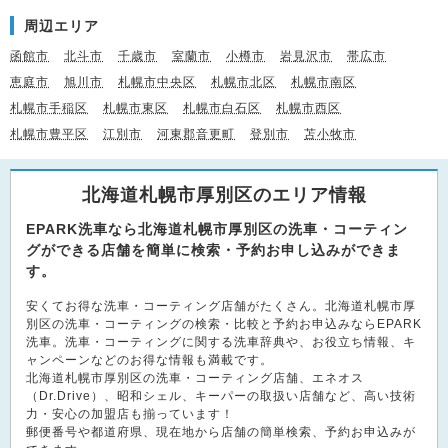
周辺エリア
函館市
北斗市
千歳市
室蘭市
小樽市
岩見沢市
帯広市
恵庭市
旭川市
札幌市中央区
札幌市北区
札幌市南区
札幌市手稲区
札幌市東区
札幌市白石区
札幌市西区
札幌市豊平区
江別市
河東郡音更町
登別市
苫小牧市
北海道札幌市厚別区のエリア情報
EPARK洗車なら北海道札幌市厚別区の洗車・コーティン
グができる店舗を簡単に検索・予約お申し込みができま
す。
安くてお得な洗車・コーティング店舗がたくさん。北海道札幌市厚
別区の洗車・コーティングの検索・比較と予約お申込みならEPARK
洗車。洗車・コーティングに関する洗車辞典や、お役立ち情報、キ
ャンペーンなどのお得な情報も満載です。
北海道札幌市厚別区の洗車・コーティング店舗、エネオス
（Dr.Drive）、昭和シェル、キーパーの取扱い店舗など、高い技術
力・安心の加盟店も揃っています！
郵便番号や都道府県、現在地から店舗の簡単検索、予約お申込みが