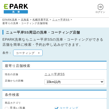
ログイン
EPARK洗車
>
北海道
>
札幌市豊平区
>
ニュー平岸SS
>
最寄りの洗車・コーティング店舗情報
ニュー平岸SS周辺の洗車・コーティング店舗
EPARK洗車ならニュー平岸SSの洗車・コーティングができる
店舗を簡単に検索・予約お申し込みができます。
条件：
コーティング
×
最寄り店舗検索
ニュー平岸SS
現在の店舗
店舗からの距離
条件検索
商品カテゴリ
手洗い洗車
コーティング