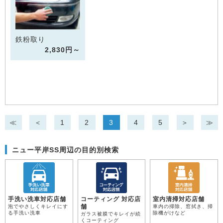
鉄粉取り
2,830円～
≪
＜
1
2
3
4
5
＞
≫
ニュー平岸SS周辺の目的別検索
手洗い洗車対応店舗
コーティング 対応店
室内清掃対応店舗
舗
泡でやさしくキレイにす
車内の掃除、窓拭き、掃
る手洗い洗車
除機がけなど
ガラス被膜でキレイが続
くコーティング