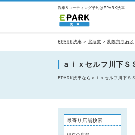
洗車&コーティング予約はEPARK洗車
EPARK洗車
>
北海道
>
札幌市白石区
ａｉｘセルフ川下Ｓ
EPARK洗車ならａｉｘセルフ川下
最寄り店舗検索
現在の店舗