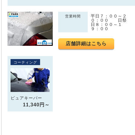
平日７：００～２
営業時間
０：００ 日祭
日８：００～１
９：００
店舗詳細はこちら
コーティング
ピュアキーパー
11,340円～