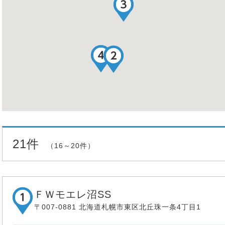
21件
（16～20件）
ＦＷモエレ沼SS
〒007-0881 北海道札幌市東区北丘珠一条4丁目1