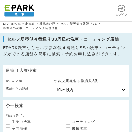
ログイン
EPARK洗車
>
北海道
>
札幌市北区
>
セルフ新琴似４番通りSS
>
最寄りの洗車・コーティング店舗情報
セルフ新琴似４番通りSS周辺の洗車・コーティング店舗
EPARK洗車ならセルフ新琴似４番通りSSの洗車・コーティン
グができる店舗を簡単に検索・予約お申し込みができます。
最寄り店舗検索
セルフ新琴似４番通りSS
現在の店舗
店舗からの距離
条件検索
商品カテゴリ
手洗い洗車
コーティング
室内清掃
機械洗車