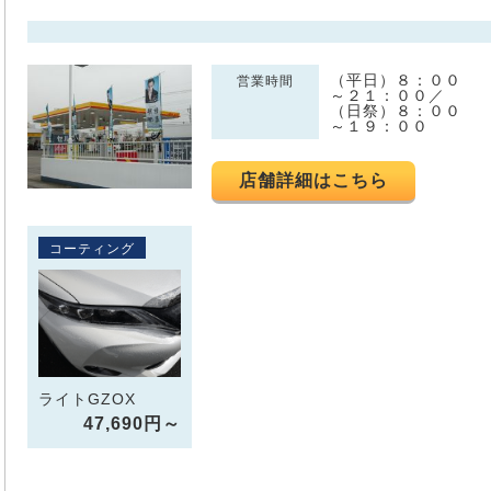
（平日）８：００
営業時間
～２１：００／
（日祭）８：００
～１９：００
店舗詳細はこちら
コーティング
ライトGZOX
47,690円～