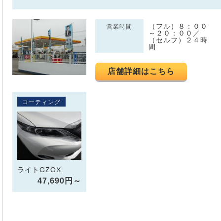
（フル）８：００
営業時間
～２０：００／
（セルフ）２４時
間
店舗詳細はこちら
コーティング
ライトGZOX
47,690円～