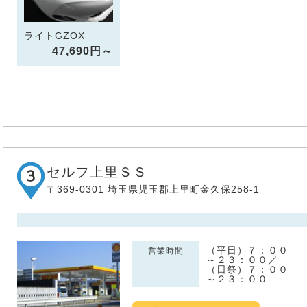
ライトGZOX
47,690円～
セルフ上里ＳＳ
〒369-0301 埼玉県児玉郡上里町金久保258-1
（平日）７：００
営業時間
～２３：００／
（日祭）７：００
～２３：００