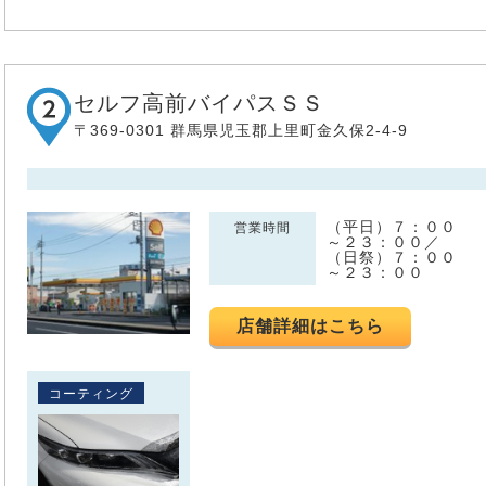
セルフ高前バイパスＳＳ
〒369-0301 群馬県児玉郡上里町金久保2-4-9
（平日）７：００
営業時間
～２３：００／
（日祭）７：００
～２３：００
店舗詳細はこちら
コーティング