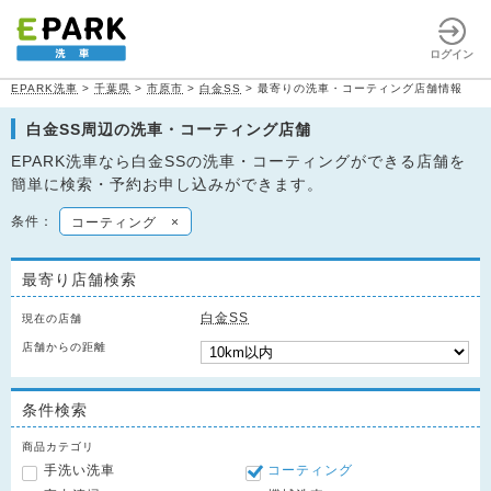
ログイン
EPARK洗車
>
千葉県
>
市原市
>
白金SS
>
最寄りの洗車・コーティング店舗情報
白金SS周辺の洗車・コーティング店舗
EPARK洗車なら白金SSの洗車・コーティングができる店舗を
簡単に検索・予約お申し込みができます。
条件：
コーティング
×
最寄り店舗検索
白金SS
現在の店舗
店舗からの距離
条件検索
商品カテゴリ
手洗い洗車
コーティング