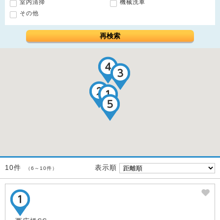
室内清掃
機械洗車
その他
再検索
表示順
10件
（6～10件）