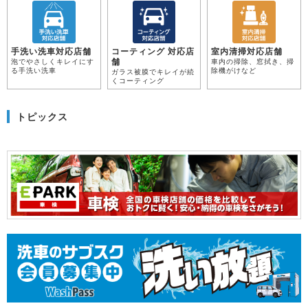
手洗い洗車対応店舗
コーティング 対応店
室内清掃対応店舗
舗
泡でやさしくキレイにす
車内の掃除、窓拭き、掃
る手洗い洗車
除機がけなど
ガラス被膜でキレイが続
くコーティング
トピックス