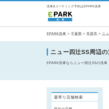
洗車&コーティング予約はEPARK洗車
EPARK洗車
>
千葉県
>
市原市
>
ニュ
ニュー四辻SS周辺
EPARK洗車ならニュー四辻SSの
最寄り店舗検索
現在の店舗