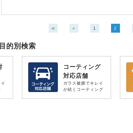
≪
＜
1
2
の目的別検索
対
コーティング
対応店舗
レイ
ガラス被膜でキレイ
車
が続くコーティング