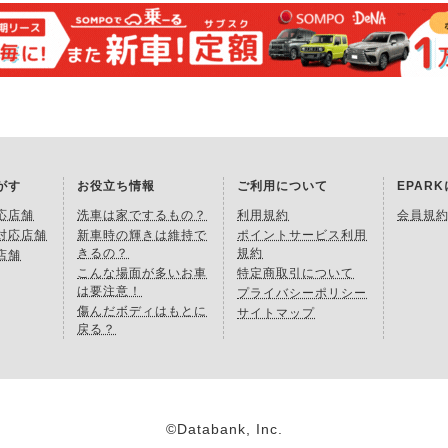
がす
お役立ち情報
ご利用について
EPAR
応店舗
洗車は家でするもの？
利用規約
会員規
対応店舗
新車時の輝きは維持で
ポイントサービス利用
きるの？
規約
店舗
こんな場面が多いお車
特定商取引について
は要注意！
プライバシーポリシー
傷んだボディはもとに
サイトマップ
戻る？
©Databank, Inc.