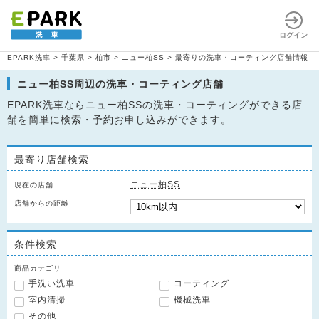
ログイン
EPARK洗車
>
千葉県
>
柏市
>
ニュー柏SS
>
最寄りの洗車・コーティング店舗情報
ニュー柏SS周辺の洗車・コーティング店舗
EPARK洗車ならニュー柏SSの洗車・コーティングができる店
舗を簡単に検索・予約お申し込みができます。
最寄り店舗検索
ニュー柏SS
現在の店舗
店舗からの距離
条件検索
商品カテゴリ
手洗い洗車
コーティング
室内清掃
機械洗車
その他