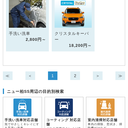
手洗い洗車
クリスタルキーパ
2,800円～
ー
18,200円～
≪
＜
1
2
＞
≫
ニュー柏SS周辺の目的別検索
手洗い洗車対応店舗
コーティング 対応店
室内清掃対応店舗
舗
泡でやさしくキレイにす
車内の掃除、窓拭き、掃
る手洗い洗車
除機がけなど