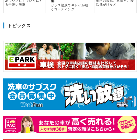
舗
泡でやさしくキレイにす
車内の掃除、窓拭き、掃
る手洗い洗車
除機がけなど
ガラス被膜でキレイが続
くコーティング
トピックス