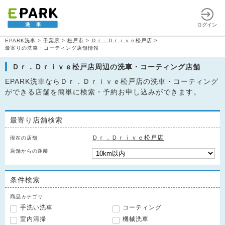
ログイン
EPARK洗車
>
千葉県
>
松戸市
>
Ｄｒ．Ｄｒｉｖｅ松戸店
>
最寄りの洗車・コーティング店舗情報
Ｄｒ．Ｄｒｉｖｅ松戸店周辺の洗車・コーティング店舗
EPARK洗車ならＤｒ．Ｄｒｉｖｅ松戸店の洗車・コーティング
ができる店舗を簡単に検索・予約お申し込みができます。
最寄り店舗検索
Ｄｒ．Ｄｒｉｖｅ松戸店
現在の店舗
店舗からの距離
条件検索
商品カテゴリ
手洗い洗車
コーティング
室内清掃
機械洗車