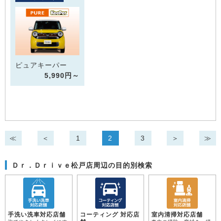
ピュアキーパー
5,990円～
≪
＜
1
2
3
＞
≫
Ｄｒ．Ｄｒｉｖｅ松戸店周辺の目的別検索
手洗い洗車対応店舗
コーティング 対応店
室内清掃対応店舗