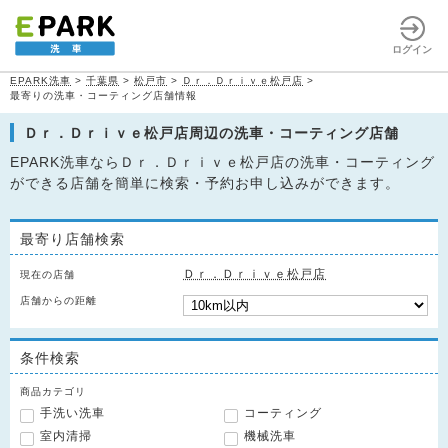
ログイン
EPARK洗車
>
千葉県
>
松戸市
>
Ｄｒ．Ｄｒｉｖｅ松戸店
>
最寄りの洗車・コーティング店舗情報
Ｄｒ．Ｄｒｉｖｅ松戸店周辺の洗車・コーティング店舗
EPARK洗車ならＤｒ．Ｄｒｉｖｅ松戸店の洗車・コーティング
ができる店舗を簡単に検索・予約お申し込みができます。
最寄り店舗検索
Ｄｒ．Ｄｒｉｖｅ松戸店
現在の店舗
店舗からの距離
条件検索
商品カテゴリ
手洗い洗車
コーティング
室内清掃
機械洗車