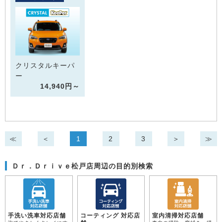
クリスタルキーパ
ー
14,940円～
≪
＜
1
2
3
＞
≫
Ｄｒ．Ｄｒｉｖｅ松戸店周辺の目的別検索
手洗い洗車対応店舗
コーティング 対応店
室内清掃対応店舗