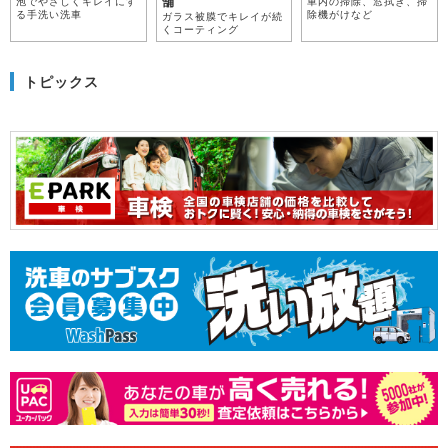
舗
泡でやさしくキレイにす
車内の掃除、窓拭き、掃
る手洗い洗車
除機がけなど
ガラス被膜でキレイが続
くコーティング
トピックス