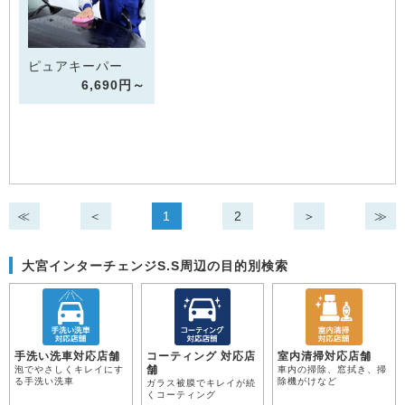
ピュアキーパー
6,690円～
≪
＜
1
2
＞
≫
大宮インターチェンジS.S周辺の目的別検索
手洗い洗車対応店舗
コーティング 対応店
室内清掃対応店舗
舗
泡でやさしくキレイにす
車内の掃除、窓拭き、掃
る手洗い洗車
除機がけなど
ガラス被膜でキレイが続
くコーティング