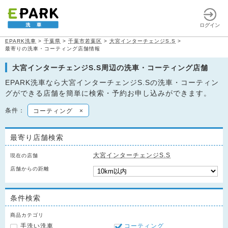
ログイン
EPARK洗車
>
千葉県
>
千葉市若葉区
>
大宮インターチェンジS.S
>
最寄りの洗車・コーティング店舗情報
大宮インターチェンジS.S周辺の洗車・コーティング店舗
EPARK洗車なら大宮インターチェンジS.Sの洗車・コーティン
グができる店舗を簡単に検索・予約お申し込みができます。
条件：
コーティング
×
最寄り店舗検索
大宮インターチェンジS.S
現在の店舗
店舗からの距離
条件検索
商品カテゴリ
手洗い洗車
コーティング