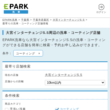
ログイン
EPARK洗車
>
千葉県
>
千葉市若葉区
>
大宮インターチェンジS.S
>
最寄りの洗車・コーティング店舗情報
大宮インターチェンジS.S周辺の洗車・コーティング店舗
EPARK洗車なら大宮インターチェンジS.Sの洗車・コーティン
グができる店舗を簡単に検索・予約お申し込みができます。
条件：
コーティング
×
最寄り店舗検索
大宮インターチェンジS.S
現在の店舗
店舗からの距離
条件検索
商品カテゴリ
手洗い洗車
コーティング