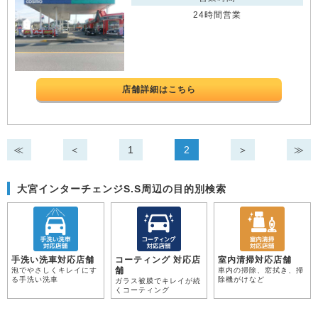
24時間営業
店舗詳細はこちら
≪
＜
1
2
＞
≫
大宮インターチェンジS.S周辺の目的別検索
手洗い洗車対応店舗
コーティング 対応店
室内清掃対応店舗
舗
泡でやさしくキレイにす
車内の掃除、窓拭き、掃
る手洗い洗車
除機がけなど
ガラス被膜でキレイが続
くコーティング