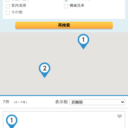
室内清掃
機械洗車
その他
再検索
表示順
7件
（6～7件）