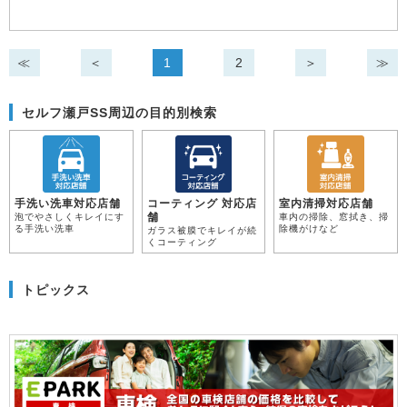
≪
＜
1
2
＞
≫
セルフ瀬戸SS周辺の目的別検索
手洗い洗車対応店舗
コーティング 対応店
室内清掃対応店舗
舗
泡でやさしくキレイにす
車内の掃除、窓拭き、掃
る手洗い洗車
除機がけなど
ガラス被膜でキレイが続
くコーティング
トピックス