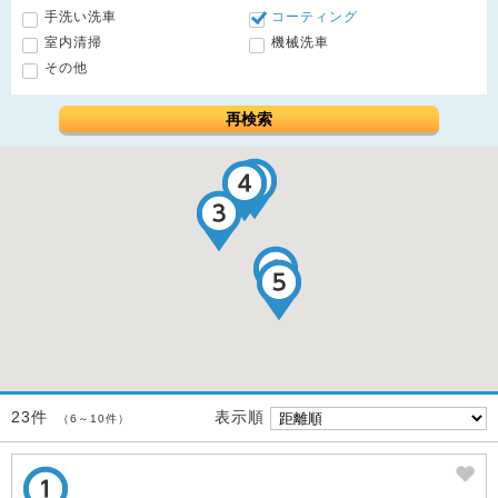
手洗い洗車
コーティング
室内清掃
機械洗車
その他
再検索
表示順
23件
（6～10件）