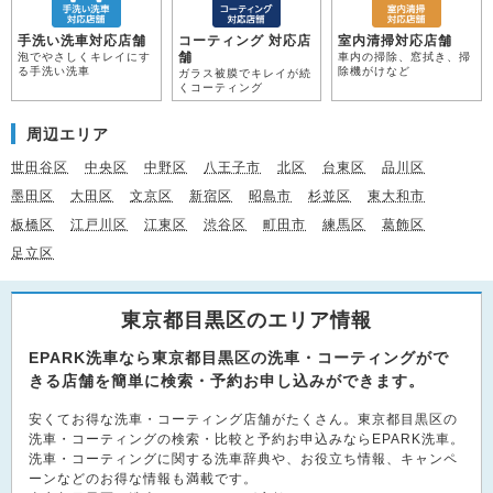
手洗い洗車対応店舗
コーティング 対応店
室内清掃対応店舗
舗
泡でやさしくキレイにす
車内の掃除、窓拭き、掃
る手洗い洗車
除機がけなど
ガラス被膜でキレイが続
くコーティング
周辺エリア
世田谷区
中央区
中野区
八王子市
北区
台東区
品川区
墨田区
大田区
文京区
新宿区
昭島市
杉並区
東大和市
板橋区
江戸川区
江東区
渋谷区
町田市
練馬区
葛飾区
足立区
東京都目黒区のエリア情報
EPARK洗車なら東京都目黒区の洗車・コーティングがで
きる店舗を簡単に検索・予約お申し込みができます。
安くてお得な洗車・コーティング店舗がたくさん。東京都目黒区の
洗車・コーティングの検索・比較と予約お申込みならEPARK洗車。
洗車・コーティングに関する洗車辞典や、お役立ち情報、キャンペ
ーンなどのお得な情報も満載です。