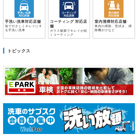
手洗い洗車対応店舗
コーティング 対応店
室内清掃対応店舗
舗
泡でやさしくキレイにす
車内の掃除、窓拭き、掃
る手洗い洗車
除機がけなど
ガラス被膜でキレイが続
くコーティング
トピックス