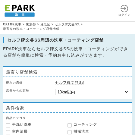
ログイン
EPARK洗車
>
東京都
>
目黒区
>
セルフ碑文谷SS
>
最寄りの洗車・コーティング店舗情報
セルフ碑文谷SS周辺の洗車・コーティング店舗
EPARK洗車ならセルフ碑文谷SSの洗車・コーティングができ
る店舗を簡単に検索・予約お申し込みができます。
最寄り店舗検索
セルフ碑文谷SS
現在の店舗
店舗からの距離
条件検索
商品カテゴリ
手洗い洗車
コーティング
室内清掃
機械洗車