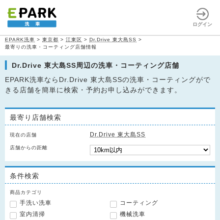
ログイン
EPARK洗車
>
東京都
>
江東区
>
Dr.Drive 東大島SS
>
最寄りの洗車・コーティング店舗情報
Dr.Drive 東大島SS周辺の洗車・コーティング店舗
EPARK洗車ならDr.Drive 東大島SSの洗車・コーティングがで
きる店舗を簡単に検索・予約お申し込みができます。
最寄り店舗検索
Dr.Drive 東大島SS
現在の店舗
店舗からの距離
条件検索
商品カテゴリ
手洗い洗車
コーティング
室内清掃
機械洗車