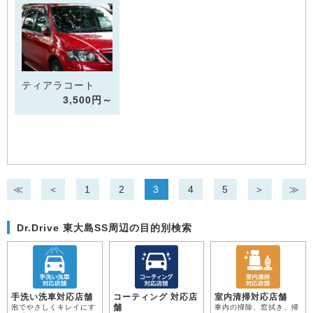
ティアラコート
3,500円～
≪
＜
1
2
3
4
5
＞
≫
Dr.Drive 東大島SS周辺の目的別検索
手洗い洗車対応店舗
コーティング 対応店
室内清掃対応店舗
舗
泡でやさしくキレイにす
車内の掃除、窓拭き、掃