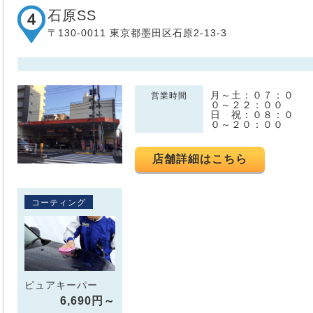
石原SS
〒130-0011 東京都墨田区石原2-13-3
月～土：０７：０
営業時間
０～２２：００
日 祝：０８：０
０～２０：００
店舗詳細はこちら
コーティング
ピュアキーパー
6,690円～