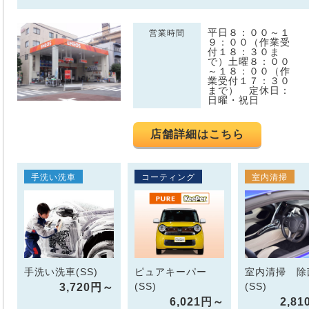
平日８：００～１
営業時間
９：００（作業受
付１８：３０ま
で）土曜８：００
～１８：００（作
業受付１７：３０
まで） 定休日：
日曜・祝日
店舗詳細はこちら
手洗い洗車
コーティング
室内清掃
手洗い洗車(SS)
ピュアキーパー
室内清掃 除
(SS)
(SS)
3,720円～
6,021円～
2,8