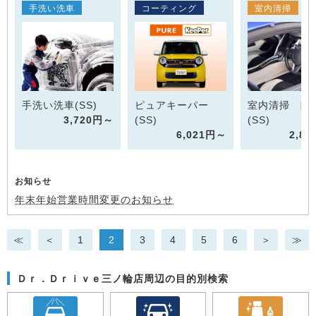
手洗い洗車
コーティング
室内清掃
手洗い洗車(SS)
ピュアキーパー
室内清掃 除
3,720円～
(SS)
(SS)
6,021円～
2,8
お知らせ
年末年始営業時間変更のお知らせ
≪
＜
1
2
3
4
5
6
＞
≫
Ｄｒ．Ｄｒｉｖｅ三ノ輪店周辺の目的別検索