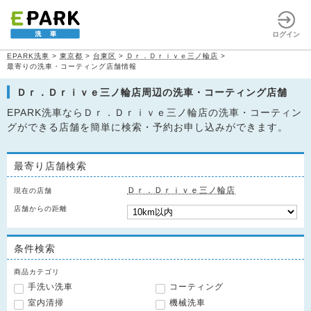
ログイン
EPARK洗車
>
東京都
>
台東区
>
Ｄｒ．Ｄｒｉｖｅ三ノ輪店
>
最寄りの洗車・コーティング店舗情報
Ｄｒ．Ｄｒｉｖｅ三ノ輪店周辺の洗車・コーティング店舗
EPARK洗車ならＤｒ．Ｄｒｉｖｅ三ノ輪店の洗車・コーティン
グができる店舗を簡単に検索・予約お申し込みができます。
最寄り店舗検索
Ｄｒ．Ｄｒｉｖｅ三ノ輪店
現在の店舗
店舗からの距離
条件検索
商品カテゴリ
手洗い洗車
コーティング
室内清掃
機械洗車