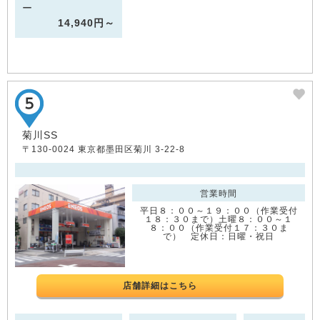
ー
14,940円～
菊川SS
〒130-0024 東京都墨田区菊川 3-22-8
営業時間
平日８：００～１９：００（作業受付
１８：３０まで）土曜８：００～１
８：００（作業受付１７：３０ま
で） 定休日：日曜・祝日
店舗詳細はこちら