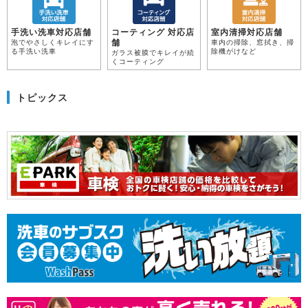
手洗い洗車対応店舗
コーティング 対応店
室内清掃対応店舗
舗
泡でやさしくキレイにす
車内の掃除、窓拭き、掃
る手洗い洗車
除機がけなど
ガラス被膜でキレイが続
くコーティング
トピックス