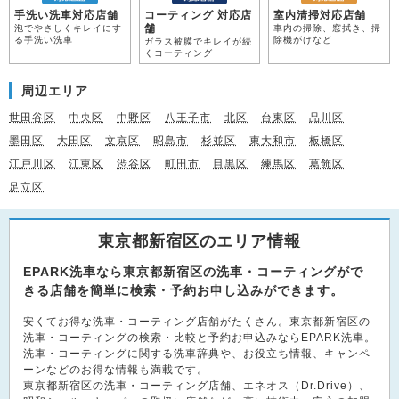
手洗い洗車対応店舗
コーティング 対応店
室内清掃対応店舗
舗
泡でやさしくキレイにす
車内の掃除、窓拭き、掃
る手洗い洗車
除機がけなど
ガラス被膜でキレイが続
くコーティング
周辺エリア
世田谷区
中央区
中野区
八王子市
北区
台東区
品川区
墨田区
大田区
文京区
昭島市
杉並区
東大和市
板橋区
江戸川区
江東区
渋谷区
町田市
目黒区
練馬区
葛飾区
足立区
東京都新宿区のエリア情報
EPARK洗車なら東京都新宿区の洗車・コーティングがで
きる店舗を簡単に検索・予約お申し込みができます。
安くてお得な洗車・コーティング店舗がたくさん。東京都新宿区の
洗車・コーティングの検索・比較と予約お申込みならEPARK洗車。
洗車・コーティングに関する洗車辞典や、お役立ち情報、キャンペ
ーンなどのお得な情報も満載です。
東京都新宿区の洗車・コーティング店舗、エネオス（Dr.Drive）、