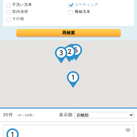
手洗い洗車
コーティング
室内清掃
機械洗車
その他
再検索
表示順
35件
（6～10件）