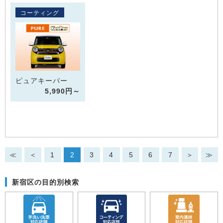
コーティング
ピュアキーパー
5,990円～
≪
＜
1
2
3
4
5
6
7
＞
≫
新宿区の目的別検索