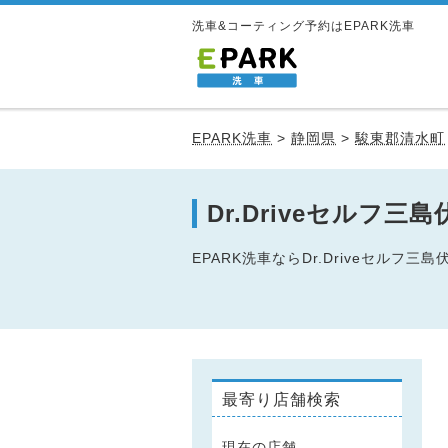
洗車&コーティング予約はEPARK洗車
EPARK洗車
>
静岡県
>
駿東郡清水町
Dr.Driveセル
EPARK洗車ならDr.Driveセ
最寄り店舗検索
現在の店舗