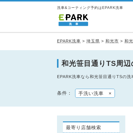
洗車&コーティング予約はEPARK洗車
EPARK洗車
>
埼玉県
>
和光市
>
和光
和光笹目通りTS周
EPARK洗車なら和光笹目通りTS
条件：
手洗い洗車
×
最寄り店舗検索