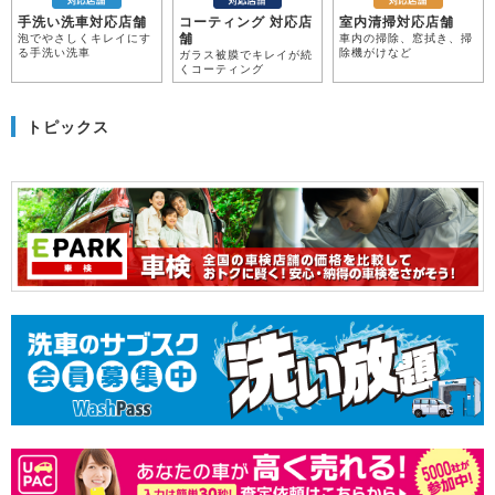
手洗い洗車対応店舗
コーティング 対応店
室内清掃対応店舗
舗
泡でやさしくキレイにす
車内の掃除、窓拭き、掃
る手洗い洗車
除機がけなど
ガラス被膜でキレイが続
くコーティング
トピックス