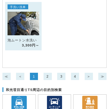
手洗い洗車
泡ムートン水洗い
3,300円～
≪
＜
1
2
3
4
＞
≫
和光笹目通りTS周辺の目的別検索