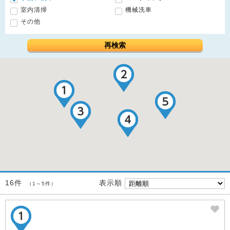
室内清掃
機械洗車
その他
再検索
表示順
16件
（1～5件）