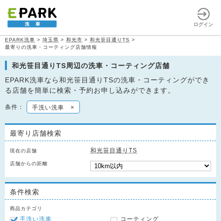
ログイン
EPARK洗車
>
埼玉県
>
和光市
>
和光笹目通りTS
>
最寄りの洗車・コーティング店舗情報
和光笹目通りTS周辺の洗車・コーティング店舗
EPARK洗車なら和光笹目通りTSの洗車・コーティングができ
る店舗を簡単に検索・予約お申し込みができます。
条件：
手洗い洗車
×
最寄り店舗検索
和光笹目通りTS
現在の店舗
店舗からの距離
条件検索
商品カテゴリ
手洗い洗車
コーティング