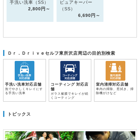
手洗い洗車（SS）
ピュアキーパー
2,800円～
（SS）
6,690円～
Ｄｒ．Ｄｒｉｖｅセルフ東所沢店周辺の目的別検索
手洗い洗車対応店舗
コーティング 対応店
室内清掃対応店舗
舗
泡でやさしくキレイにす
車内の掃除、窓拭き、掃
る手洗い洗車
除機がけなど
ガラス被膜でキレイが続
くコーティング
トピックス