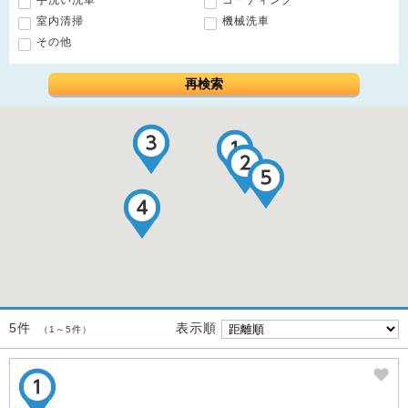
手洗い洗車
コーティング
室内清掃
機械洗車
その他
再検索
表示順
5件
（1～5件）