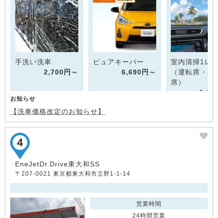
手洗い洗車
ピュアキーパー
室内清掃1レ
2,700円～
6,690円～
（運転席・助
席）
1,6
お知らせ
【洗車価格改定のお知らせ】
EneJetDr.Drive東大和SS
〒207-0021 東京都東大和市立野1-1-14
営業時間
24時間営業