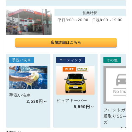
営業時間
平日8:00～20:00 日祝8:00～19:00
店舗詳細はこちら
手洗い洗車
コーティング
その他
手洗い洗車
ピュアキーパー
2,530円～
5,990円～
フロントガラ
膜取りSS～M
ズ
1,6