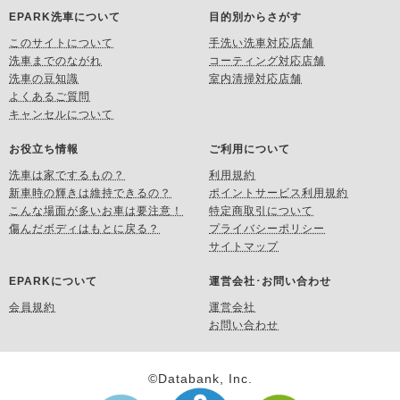
EPARK洗車について
目的別からさがす
このサイトについて
手洗い洗車対応店舗
洗車までのながれ
コーティング対応店舗
洗車の豆知識
室内清掃対応店舗
よくあるご質問
キャンセルについて
お役立ち情報
ご利用について
洗車は家でするもの？
利用規約
新車時の輝きは維持できるの？
ポイントサービス利用規約
こんな場面が多いお車は要注意！
特定商取引について
傷んだボディはもとに戻る？
プライバシーポリシー
サイトマップ
EPARKについて
運営会社･お問い合わせ
会員規約
運営会社
お問い合わせ
©Databank, Inc.