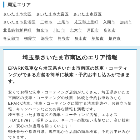
周辺エリア
さいたま市北区
さいたま市大宮区
さいたま市西区
さいたま市見沼区
三郷市
上尾市
児玉郡上里町
入間市
加須市
北葛飾郡杉戸町
和光市
川口市
志木市
戸田市
所沢市
春日部市
朝霞市
深谷市
熊谷市
狭山市
草加市
越谷市
埼玉県さいたま市南区のエリア情報
EPARK洗車なら埼玉県さいたま市南区の洗車・コーティ
ングができる店舗を簡単に検索・予約お申し込みができま
す。
安くてお得な洗車・コーティング店舗がたくさん。埼玉県さいたま
市南区の洗車・コーティングの検索・比較と予約お申込みなら
EPARK洗車。洗車・コーティングに関する洗車辞典や、お役立ち情
報、キャンペーンなどのお得な情報も満載です。
埼玉県さいたま市南区の洗車・コーティング店舗、エネオス
（Dr.Drive）、昭和シェル、キーパーの取扱い店舗など、高い技術
力・安心の加盟店も揃っています！
郵便番号や都道府県、現在地から店舗の簡単検索、予約お申込みが
できます。