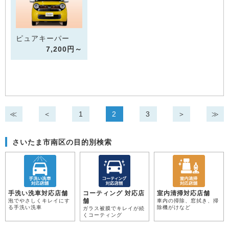
ピュアキーパー
7,200円～
≪
＜
1
2
3
＞
≫
さいたま市南区の目的別検索
手洗い洗車対応店舗
コーティング 対応店
室内清掃対応店舗
舗
泡でやさしくキレイにす
車内の掃除、窓拭き、掃
る手洗い洗車
除機がけなど
ガラス被膜でキレイが続
くコーティング