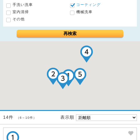
手洗い洗車
コーティング
室内清掃
機械洗車
その他
再検索
表示順
14件
（6～10件）