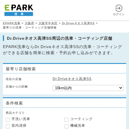
ログイン
EPARK洗車
>
大阪府
>
大阪市中央区
>
Dr.Driveネオス高津SS
>
最寄りの洗車・コーティング店舗情報
Dr.Driveネオス高津SS周辺の洗車・コーティング店舗
EPARK洗車ならDr.Driveネオス高津SSの洗車・コーティング
ができる店舗を簡単に検索・予約お申し込みができます。
最寄り店舗検索
Dr.Driveネオス高津SS
現在の店舗
店舗からの距離
条件検索
商品カテゴリ
手洗い洗車
コーティング
室内清掃
機械洗車