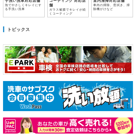
手洗い洗車対応店舗
コーティング 対応店
室内清掃対応店舗
舗
泡でやさしくキレイにす
車内の掃除、窓拭き、掃
る手洗い洗車
除機がけなど
ガラス被膜でキレイが続
くコーティング
トピックス