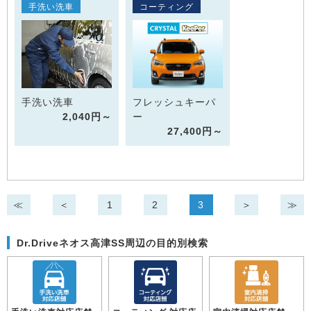
手洗い洗車
コーティング
手洗い洗車
フレッシュキーパ
2,040円～
ー
27,400円～
≪
＜
1
2
3
＞
≫
Dr.Driveネオス高津SS周辺の目的別検索