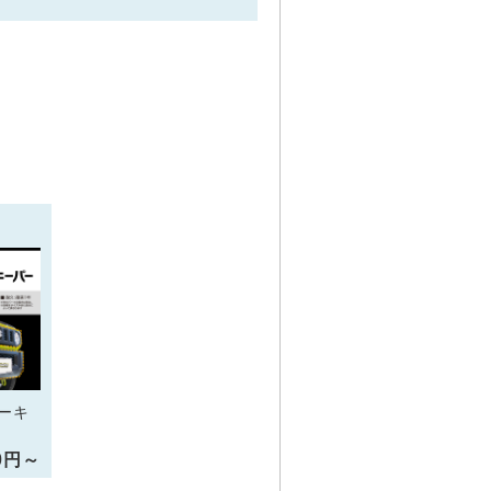
ーキ
00円～