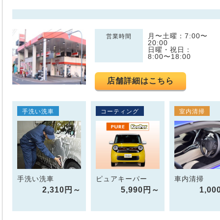
月〜土曜：7:00〜
営業時間
20:00
日曜・祝日：
8:00〜18:00
店舗詳細はこちら
手洗い洗車
コーティング
室内清掃
手洗い洗車
ピュアキーパー
車内清掃
2,310円～
5,990円～
1,0