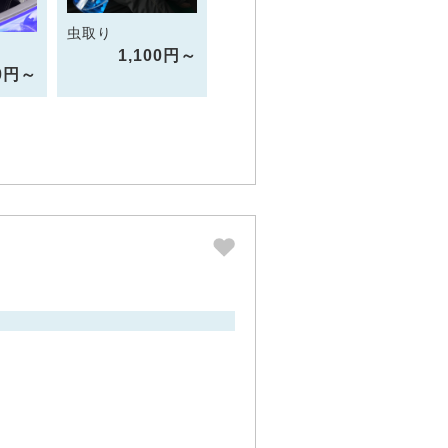
虫取り
1,100円～
50円～