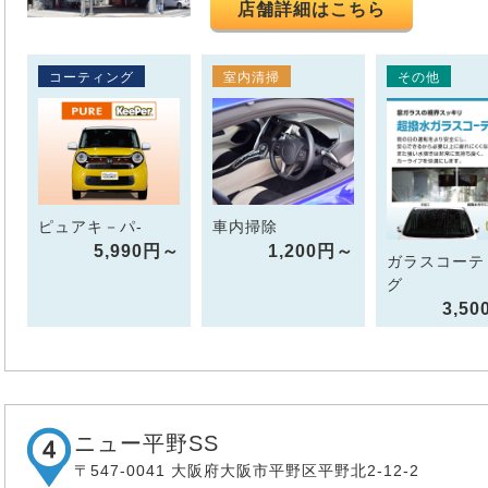
店舗詳細はこちら
コーティング
室内清掃
その他
ピュアキ－パ-
車内掃除
5,990円～
1,200円～
ガラスコーテ
グ
3,5
ニュー平野SS
〒547-0041 大阪府大阪市平野区平野北2-12-2