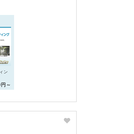
ィン
00円～