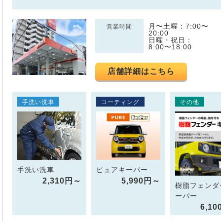
月〜土曜：7:00〜
営業時間
20:00
日曜・祝日：
8:00〜18:00
店舗詳細はこちら
手洗い洗車
コーティング
その他
手洗い洗車
ピュアキーパー
2,310円～
5,990円～
樹脂フェンダ
ーパー
6,1