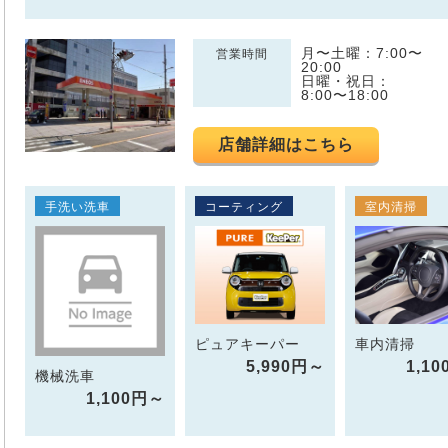
月〜土曜：7:00〜
営業時間
20:00
日曜・祝日：
8:00〜18:00
店舗詳細はこちら
手洗い洗車
コーティング
室内清掃
ピュアキーパー
車内清掃
5,990円～
1,1
機械洗車
1,100円～