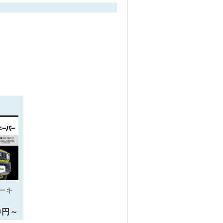
ーキ
00円～