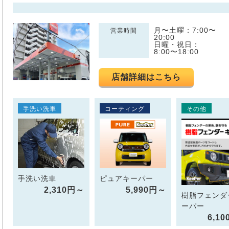
月〜土曜：7:00〜
営業時間
20:00
日曜・祝日：
8:00〜18:00
店舗詳細はこちら
手洗い洗車
コーティング
その他
手洗い洗車
ピュアキーパー
2,310円～
5,990円～
樹脂フェンダ
ーパー
6,1