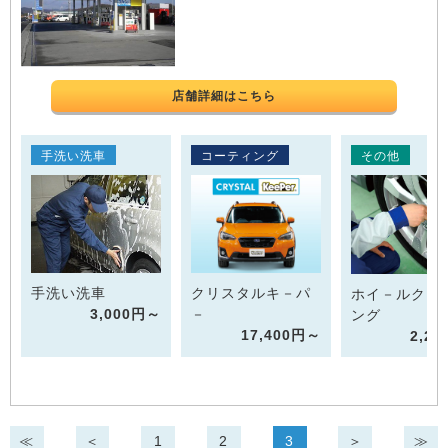
店舗詳細はこちら
手洗い洗車
コーティング
その他
手洗い洗車
クリスタルキ－パ
ホイ－ルクリ
3,000円～
－
ング
17,400円～
2,2
≪
＜
1
2
3
＞
≫