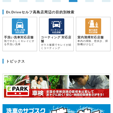
Dr.Driveセルフ高島店周辺の目的別検索
手洗い洗車対応店舗
コーティング 対応店
室内清掃対応店舗
舗
泡でやさしくキレイにす
車内の掃除、窓拭き、掃
る手洗い洗車
除機がけなど
ガラス被膜でキレイが続
くコーティング
トピックス