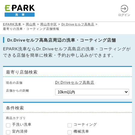
ログイン
EPARK洗車
>
岡山県
>
岡山市中区
>
Dr.Driveセルフ高島店
>
最寄りの洗車・コーティング店舗情報
Dr.Driveセルフ高島店周辺の洗車・コーティング店舗
EPARK洗車ならDr.Driveセルフ高島店の洗車・コーティングが
できる店舗を簡単に検索・予約お申し込みができます。
最寄り店舗検索
Dr.Driveセルフ高島店
現在の店舗
店舗からの距離
条件検索
商品カテゴリ
手洗い洗車
コーティング
室内清掃
機械洗車