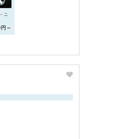
－ニ
10円～