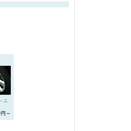
－ニ
10円～