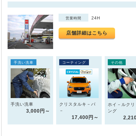
24H
営業時間
店舗詳細はこちら
手洗い洗車
コーティング
その他
手洗い洗車
クリスタルキ－パ
ホイ－ルクリ
－
3,000円～
ング
17,400円～
2,2