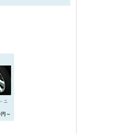
－ニ
10円～