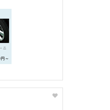
－ニ
10円～