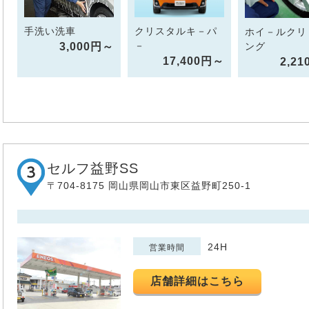
手洗い洗車
クリスタルキ－パ
ホイ－ルクリ
－
3,000円～
ング
17,400円～
2,2
セルフ益野SS
〒704-8175 岡山県岡山市東区益野町250-1
24H
営業時間
店舗詳細はこちら