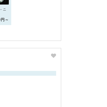
－ニ
10円～