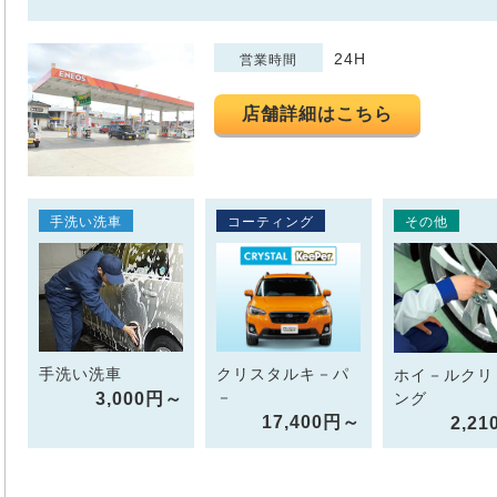
24H
営業時間
店舗詳細はこちら
手洗い洗車
コーティング
その他
手洗い洗車
クリスタルキ－パ
ホイ－ルクリ
－
3,000円～
ング
17,400円～
2,2