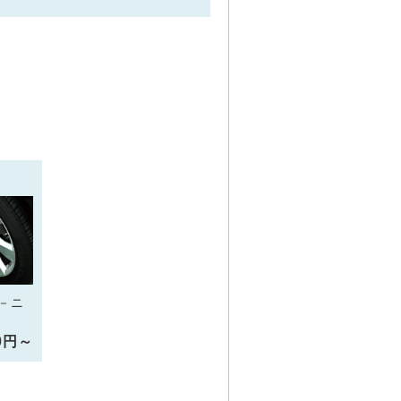
－ニ
10円～