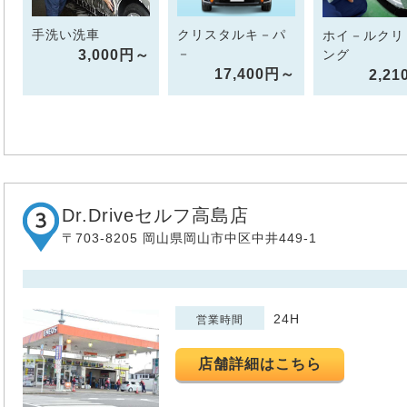
手洗い洗車
クリスタルキ－パ
ホイ－ルクリ
－
3,000円～
ング
17,400円～
2,2
Dr.Driveセルフ高島店
〒703-8205 岡山県岡山市中区中井449-1
24H
営業時間
店舗詳細はこちら