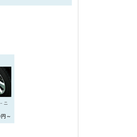
－ニ
10円～