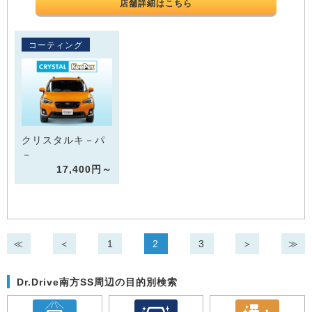
店舗詳細はこちら
コーティング
クリスタルキ－パ
－
17,400円～
≪
＜
1
2
3
＞
≫
Dr.Drive南方SS周辺の目的別検索