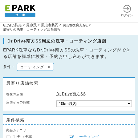
ログイン
EPARK洗車
>
岡山県
>
岡山市北区
>
Dr.Drive南方SS
>
最寄りの洗車・コーティング店舗情報
Dr.Drive南方SS周辺の洗車・コーティング店舗
EPARK洗車ならDr.Drive南方SSの洗車・コーティングができ
る店舗を簡単に検索・予約お申し込みができます。
条件：
コーティング
×
最寄り店舗検索
Dr.Drive南方SS
現在の店舗
店舗からの距離
条件検索
商品カテゴリ
手洗い洗車
コーティング