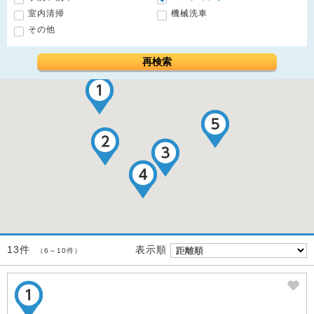
室内清掃
機械洗車
その他
再検索
表示順
13件
（6～10件）