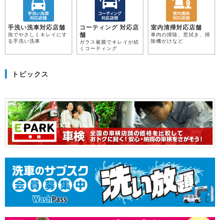
手洗い洗車対応店舗
コーティング 対応店
室内清掃対応店舗
舗
泡でやさしくキレイにす
車内の掃除、窓拭き、掃
る手洗い洗車
除機がけなど
ガラス被膜でキレイが続
くコーティング
トピックス