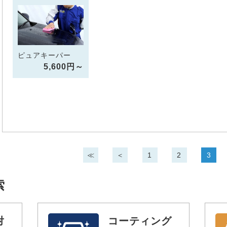
ピュアキーパー
5,600円～
≪
＜
1
2
3
索
対
コーティング