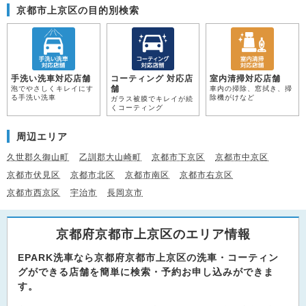
京都市上京区の目的別検索
手洗い洗車対応店舗
コーティング 対応店
室内清掃対応店舗
舗
泡でやさしくキレイにす
車内の掃除、窓拭き、掃
る手洗い洗車
除機がけなど
ガラス被膜でキレイが続
くコーティング
周辺エリア
久世郡久御山町
乙訓郡大山崎町
京都市下京区
京都市中京区
京都市伏見区
京都市北区
京都市南区
京都市右京区
京都市西京区
宇治市
長岡京市
京都府京都市上京区のエリア情報
EPARK洗車なら京都府京都市上京区の洗車・コーティン
グができる店舗を簡単に検索・予約お申し込みができま
す。