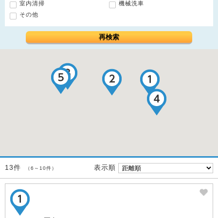
室内清掃
機械洗車
その他
再検索
表示順
13件
（6～10件）