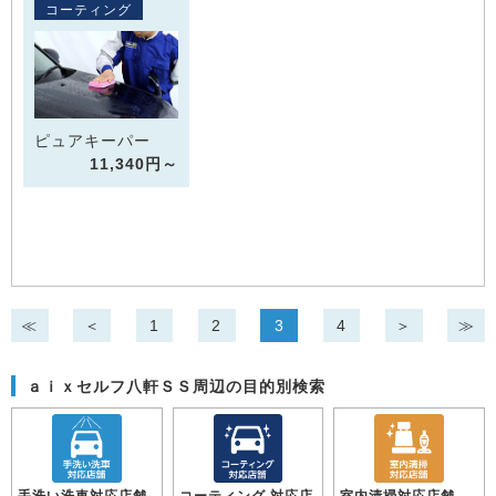
コーティング
ピュアキーパー
11,340円～
≪
＜
1
2
3
4
＞
≫
ａｉｘセルフ八軒ＳＳ周辺の目的別検索