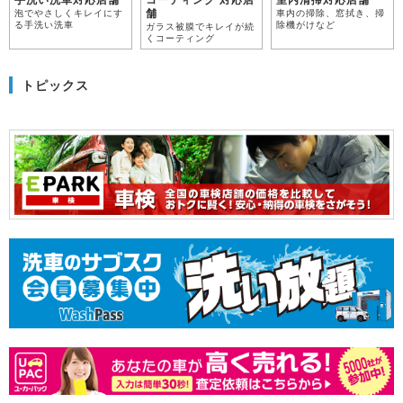
手洗い洗車対応店舗
コーティング 対応店
室内清掃対応店舗
舗
泡でやさしくキレイにす
車内の掃除、窓拭き、掃
る手洗い洗車
除機がけなど
ガラス被膜でキレイが続
くコーティング
トピックス