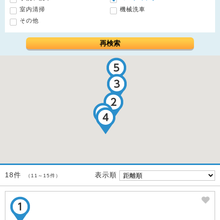
室内清掃
機械洗車
その他
再検索
表示順
18件
（11～15件）