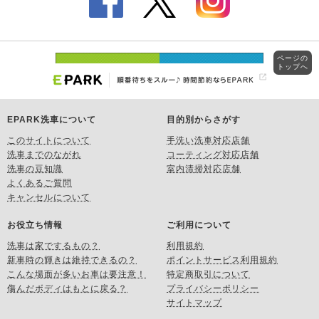
ページの
トップへ
EPARK洗車について
目的別からさがす
このサイトについて
手洗い洗車対応店舗
洗車までのながれ
コーティング対応店舗
洗車の豆知識
室内清掃対応店舗
よくあるご質問
キャンセルについて
お役立ち情報
ご利用について
洗車は家でするもの？
利用規約
新車時の輝きは維持できるの？
ポイントサービス利用規約
こんな場面が多いお車は要注意！
特定商取引について
傷んだボディはもとに戻る？
プライバシーポリシー
サイトマップ