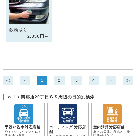
鉄粉取り
2,830円～
≪
＜
1
2
3
4
＞
≫
ａｉｘ南郷通20丁目ＳＳ周辺の目的別検索
手洗い洗車対応店舗
コーティング 対応店
室内清掃対応店舗
舗
泡でやさしくキレイにす
車内の掃除、窓拭き、掃
る手洗い洗車
除機がけなど