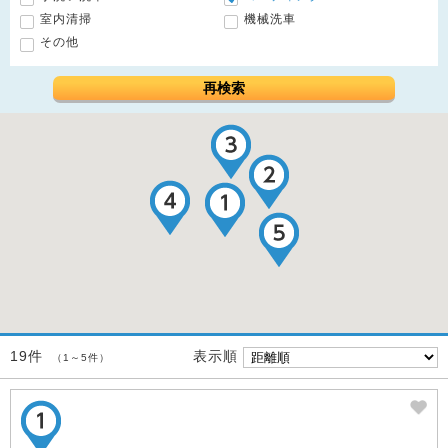
室内清掃
機械洗車
その他
再検索
表示順
19件
（1～5件）