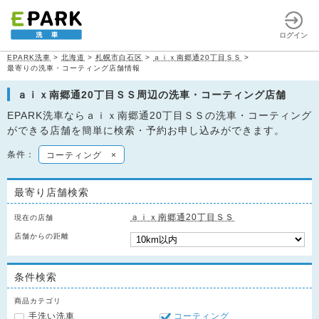
ログイン
EPARK洗車
>
北海道
>
札幌市白石区
>
ａｉｘ南郷通20丁目ＳＳ
>
最寄りの洗車・コーティング店舗情報
ａｉｘ南郷通20丁目ＳＳ周辺の洗車・コーティング店舗
EPARK洗車ならａｉｘ南郷通20丁目ＳＳの洗車・コーティング
ができる店舗を簡単に検索・予約お申し込みができます。
条件：
コーティング
×
最寄り店舗検索
ａｉｘ南郷通20丁目ＳＳ
現在の店舗
店舗からの距離
条件検索
商品カテゴリ
手洗い洗車
コーティング